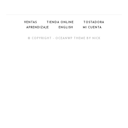
VENTAS
TIENDA ONLINE
TOSTADORA
APRENDIZAJE
ENGLISH
MI CUENTA
© COPYRIGHT - OCEANWP THEME BY NICK