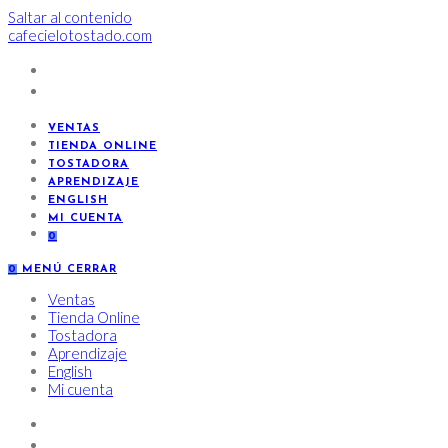
Saltar al contenido
cafecielotostado.com
VENTAS
TIENDA ONLINE
TOSTADORA
APRENDIZAJE
ENGLISH
MI CUENTA
0
0
MENÚ
CERRAR
Ventas
Tienda Online
Tostadora
Aprendizaje
English
Mi cuenta