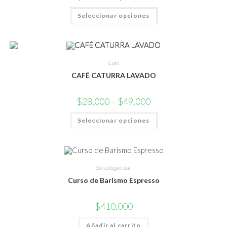
producto
Este
Seleccionar opciones
producto
tiene
múltiples
variantes.
Las
opciones
se
Café
pueden
elegir
CAFÉ CATURRA LAVADO
en
la
página
$
28,000
–
$
49,000
de
producto
Este
Seleccionar opciones
producto
tiene
múltiples
variantes.
Las
opciones
se
Sin categorizar
pueden
elegir
Curso de Barismo Espresso
en
la
página
$
410,000
de
producto
Añadir al carrito