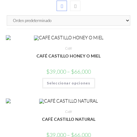
Café
CAFÉ CASTILLO HONEY O MIEL
$
39,000
–
$
66,000
Este
Seleccionar opciones
producto
tiene
múltiples
variantes.
Las
opciones
se
Café
pueden
elegir
CAFÉ CASTILLO NATURAL
en
la
página
$
39,000
–
$
66,000
de