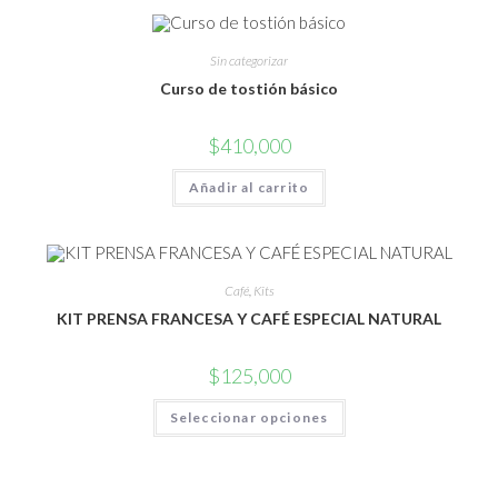
Sin categorizar
Curso de tostión básico
$
410,000
Añadir al carrito
Café
,
Kits
KIT PRENSA FRANCESA Y CAFÉ ESPECIAL NATURAL
$
125,000
Este
Seleccionar opciones
producto
tiene
múltiples
variantes.
Las